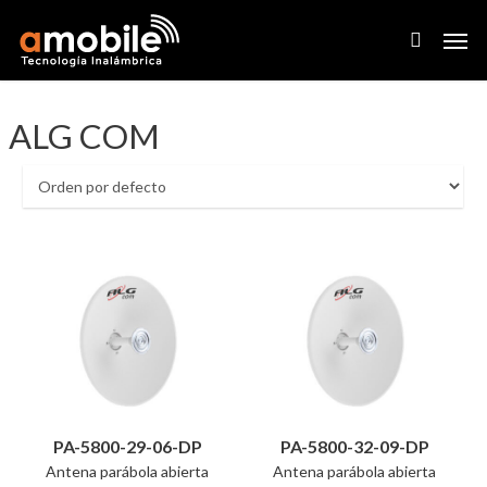
Skip
Men
to
search
main
content
ALG COM
PA-5800-29-06-DP
PA-5800-32-09-DP
Antena parábola abierta
Antena parábola abierta