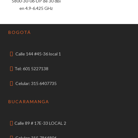
5800-30-06-DP de 30 dBi
en 4.9-6.425 GHz
BOGOTÁ
Calle 144 #45-36 local 1
Tel: 601 5227138
Celular: 315 6407735
BUCARAMANGA
Calle 89 # 17E-33 LOCAL 2
Celular: 315 7864806