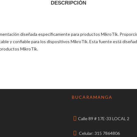
DESCRIPCIÓN
imentación diseñada específicamente para productos MikroTik. Proporci
able y confiable para los dispositivos MikroTik. Esta fuente está diseña
 productos MikroTik.
BUCARAMANGA
Calle 89 # 17E-33 LOCAL 2
Celular: 315 7864806