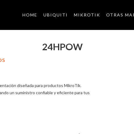
HOME
UBIQUITI
MIKROTIK
OTRAS MA
24HPOW
os
entación diseñada para productos MikroTik.
ndo un suministro confiable y eficiente para tus