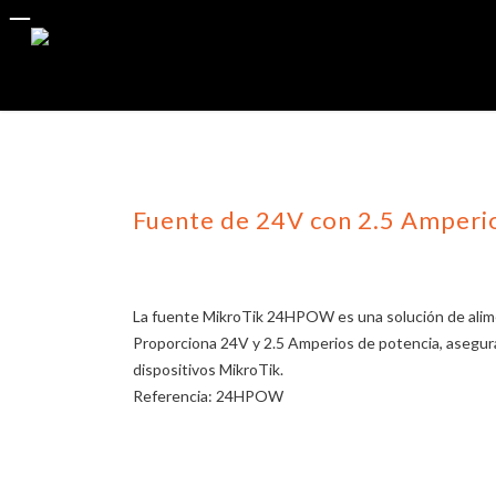
Skip
to
main
content
Fuente de 24V con 2.5 Amperi
La fuente MikroTik 24HPOW es una solución de alim
Proporciona 24V y 2.5 Amperios de potencia, asegura
dispositivos MikroTik.
Referencia
:
24HPOW