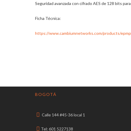
Seguridad avanzada con cifrado AES de 128 bits para e
Ficha Técnica:
https://www.cambiumnetworks.com/products/epmp
BOGOTÁ
Calle 144 #45-36 local 1
Tel: 601 5227138