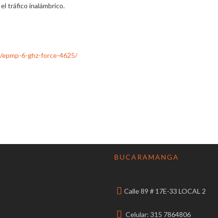
l tráfico inalámbrico.
/epmp-6-ghz-force-4625/
BUCARAMANGA
Calle 89 # 17E-33 LOCAL 2
Celular: 315 7864806