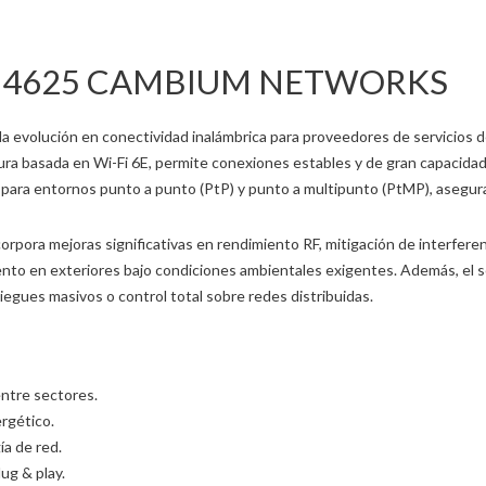
 4625 CAMBIUM NETWORKS
evolución en conectividad inalámbrica para proveedores de servicios de
ura basada en Wi-Fi 6E, permite conexiones estables y de gran capacidad
ara entornos punto a punto (PtP) y punto a multipunto (PtMP), asegurand
corpora mejoras significativas en rendimiento RF, mitigación de interfer
to en exteriores bajo condiciones ambientales exigentes. Además, el so
pliegues masivos o control total sobre redes distribuidas.
entre sectores.
rgético.
a de red.
ug & play.