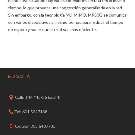
dispositivos cuando hay varias conexiones en una red al mismo
tiempo, lo que provoca una congestión generalizada en la red.
Sin embargo, con la tecnología MU-MIMO, MR50G se comunica
con varios dispositivos al mismo tiempo para reducir el tiempo
de espera y hacer que su red sea más eficiente.
BOGOTÁ
Calle 144 #45-36 local 1
Tel: 601 5227138
Celular: 315 6407735