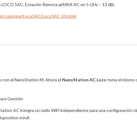
 LOCO 5AC. Estación Remota airMAX AC en 5 GHz – 13 dBi.
ubnt.com/qsg/Loco5AC/Loco5AC_ES.html
to con el NanoStation M. Ahora el
NanoStation AC Loco
toma el mismo c
para Gestión
ation AC integra un radio WiFi independiente para una configuración ráp
spositivo móvil.