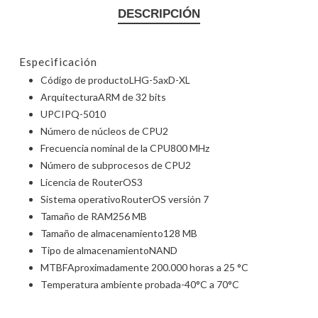
DESCRIPCIÓN
Especificación
Código de producto
LHG-5axD-XL
Arquitectura
ARM de 32 bits
UPC
IPQ-5010
Número de núcleos de CPU
2
Frecuencia nominal de la CPU
800 MHz
Número de subprocesos de CPU
2
Licencia de RouterOS
3
Sistema operativo
RouterOS versión 7
Tamaño de RAM
256 MB
Tamaño de almacenamiento
128 MB
Tipo de almacenamiento
NAND
MTBF
Aproximadamente 200.000 horas a 25 °C
Temperatura ambiente probada
-40°C a 70°C