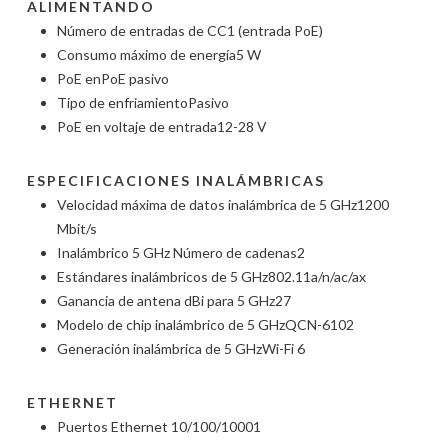
ALIMENTANDO
Número de entradas de CC
1
(entrada PoE)
Consumo máximo de energía
5 W
PoE en
PoE pasivo
Tipo de enfriamiento
Pasivo
PoE en voltaje de entrada
12-28 V
ESPECIFICACIONES INALÁMBRICAS
Velocidad máxima de datos inalámbrica de 5 GHz
1200
Mbit/s
Inalámbrico 5 GHz Número de cadenas
2
Estándares inalámbricos de 5 GHz
802.11a/n/ac/ax
Ganancia de antena dBi para 5 GHz
27
Modelo de chip inalámbrico de 5 GHz
QCN-6102
Generación inalámbrica de 5 GHz
Wi-Fi 6
ETHERNET
Puertos Ethernet 10/100/1000
1