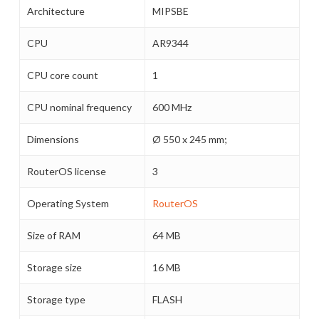
Architecture
MIPSBE
CPU
AR9344
CPU core count
1
CPU nominal frequency
600 MHz
Dimensions
Ø 550 x 245 mm;
RouterOS license
3
Operating System
RouterOS
Size of RAM
64 MB
Storage size
16 MB
Storage type
FLASH