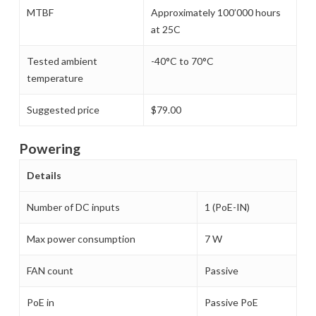
MTBF
Approximately 100’000 hours
at 25C
Tested ambient
-40°C to 70°C
temperature
Suggested price
$79.00
Powering
Details
Number of DC inputs
1 (PoE-IN)
Max power consumption
7 W
FAN count
Passive
PoE in
Passive PoE