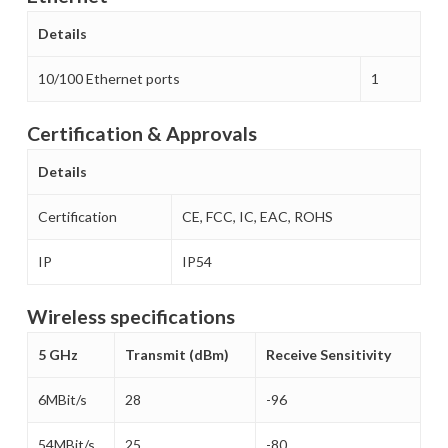
Details
10/100 Ethernet ports
1
Certification & Approvals
Details
Certification
CE, FCC, IC, EAC, ROHS
IP
IP54
Wireless specifications
5 GHz
Transmit (dBm)
Receive Sensitivity
6MBit/s
28
-96
54MBit/s
25
-80