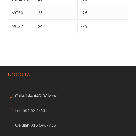
MCS0
28
-96
MCS7
24
-75
BOGOTÁ
Calle 144 #45-36 local 1
Tel: 601 5227138
Celular: 315 6407735