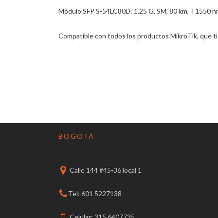
Módulo SFP S-54LC80D: 1,25 G, SM, 80 km, T1550 n
Compatible con todos los productos MikroTik, que ti
BOGOTÁ
Calle 144 #45-36 local 1
Tel: 601 5227138
Celular: 315 6407735