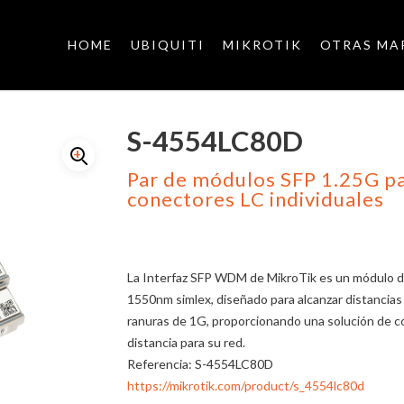
HOME
UBIQUITI
MIKROTIK
OTRAS MA
S-4554LC80D
Par de módulos SFP 1.25G pa
conectores LC individuales
La Interfaz SFP WDM de MikroTik es un módulo
1550nm simlex, diseñado para alcanzar distancias
ranuras de 1G, proporcionando una solución de con
distancia para su red.
Referencia
:
S-4554LC80D
https://mikrotik.com/product/s_4554lc80d