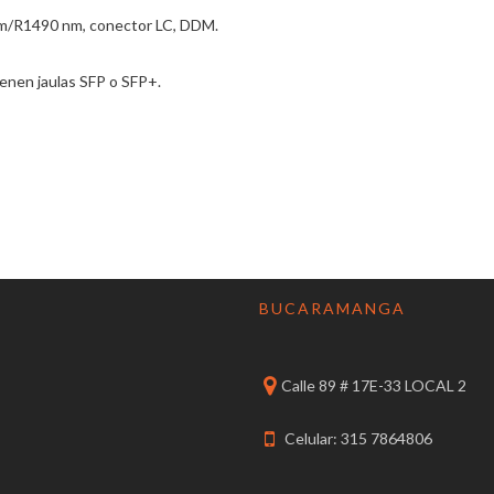
m/R1490 nm, conector LC, DDM.
enen jaulas SFP o SFP+.
BUCARAMANGA
Calle 89 # 17E-33 LOCAL 2
Celular: 315 7864806