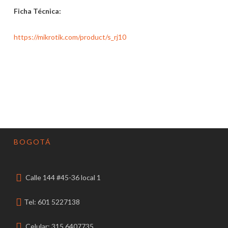
Ficha Técnica:
https://mikrotik.com/product/s_rj10
BOGOTÁ
Calle 144 #45-36 local 1
Tel: 601 5227138
Celular: 315 6407735